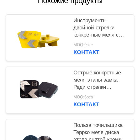
Похожие продукты
Инструменты
двойной стрелки
конкретные меля с
НАПРИМЕР Пин
MOQ:9пкс
приготовления уроков
КОНТАКТ
2 запирая этапы
диаманта
Острые конкретные
меля этапы замка
Реди стрелки
инструментов для
MOQ:6pcs
точильщика
КОНТАКТ
Хускварна
Польза точильщика
Террко меля диска
этапа снятой кромки