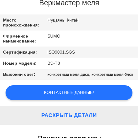
КАЧЕСТВА
Веркмастер меля
СВЯЖИТЕСЬ
Место
Фуцзянь, Китай
происхождения:
МЫ
Фирменное
SUMO
наименование:
СПРОСИТЕ
Сертификация:
ISO9001,SGS
ЦИТАТУ
Номер модели:
ВЭ-Т8
Высокий свет:
,
конкретный меля диск
конкретный меля блок
КАРТА
САЙТА
КОНТАКТНЫЕ ДАННЫЕ!
ПОЛИТИКА
РАСКРЫТЬ ДЕТАЛИ
КОНФИДЕНЦИАЛЬНОСТИ