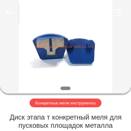
Tools
Co.,
Ltd.
All
Rights
Reserved.
Developed
by
ДОМ
ECER
ПРОДУКТЫ
НАСЧЕТ
НАС
ПУТЕШЕСТВИЕ
ФАБРИКИ
Конкретные меля инструменты
Диск этапа т конкретный меля для
ПРОВЕРКА
пусковых площадок металла