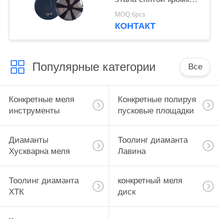
конкретная
MOQ:6pcs
КОНТАКТ
Популярные категории
Все
Конкретные меля
Конкретные полируя
инструменты
пусковые площадки
Диаманты
Тоолинг диаманта
Хускварна меля
Лавина
Тоолинг диаманта
конкретный меля
ХТК
диск