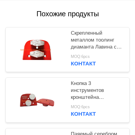
Похожие продукты
Скрепленный
металлом тоолинг
диаманта Лавина с
двойными этапами
MOQ:6pcs
шестиугольника
КОНТАКТ
Кнопка 3
инструментов
кронштейна
отверстия конкретная
MOQ:6pcs
меля двойная делит
КОНТАКТ
на сегменты диск
диаманта меля
Паяемый серебром