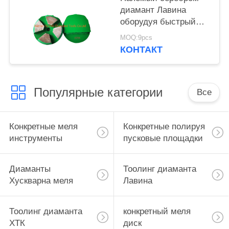
диамант Лавина
оборудуя быстрый
ход сметливости 3
MOQ:9pcs
дюймов хороший
КОНТАКТ
Популярные категории
Все
Конкретные меля
Конкретные полируя
инструменты
пусковые площадки
Диаманты
Тоолинг диаманта
Хускварна меля
Лавина
Тоолинг диаманта
конкретный меля
ХТК
диск