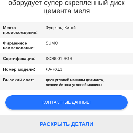
КАЧЕСТВА
оборудует супер скрепленный диск
цемента меля
СВЯЖИТЕСЬ
Место
Фуцзянь, Китай
МЫ
происхождения:
Фирменное
SUMO
СПРОСИТЕ
наименование:
ЦИТАТУ
Сертификация:
ISO9001,SGS
Номер модели:
ЛА-РХ13
КАРТА
Высокий свет:
,
диск угловой машины диаманта
лезвие бетона угловой машины
САЙТА
КОНТАКТНЫЕ ДАННЫЕ!
ПОЛИТИКА
КОНФИДЕНЦИАЛЬНОСТИ
РАСКРЫТЬ ДЕТАЛИ