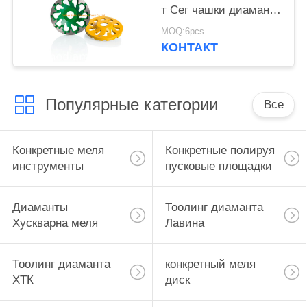
т Сег чашки диаманта
конкретное меля
MOQ:6pcs
КОНТАКТ
Популярные категории
Все
Конкретные меля
Конкретные полируя
инструменты
пусковые площадки
Диаманты
Тоолинг диаманта
Хускварна меля
Лавина
Тоолинг диаманта
конкретный меля
ХТК
диск