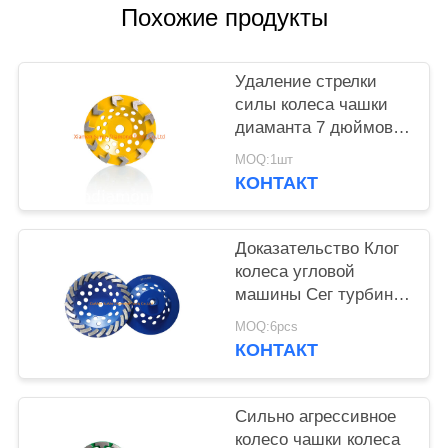
Похожие продукты
Удаление стрелки
силы колеса чашки
диаманта 7 дюймов
конкретное быстрое
MOQ:1шт
КОНТАКТ
Доказательство Клог
колеса угловой
машины Сег турбины
конкретное высоко
MOQ:6pcs
эффективное
КОНТАКТ
Сильно агрессивное
колесо чашки колеса