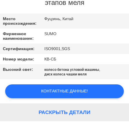
КАЧЕСТВА
этапов меля
СВЯЖИТЕСЬ
Место
Фуцзянь, Китай
происхождения:
МЫ
Фирменное
SUMO
наименование:
СПРОСИТЕ
Сертификация:
ISO9001,SGS
ЦИТАТУ
Номер модели:
КВ-СБ
Высокий свет:
,
колесо бетона угловой машины
КАРТА
диск колеса чашки меля
САЙТА
КОНТАКТНЫЕ ДАННЫЕ!
ПОЛИТИКА
КОНФИДЕНЦИАЛЬНОСТИ
РАСКРЫТЬ ДЕТАЛИ