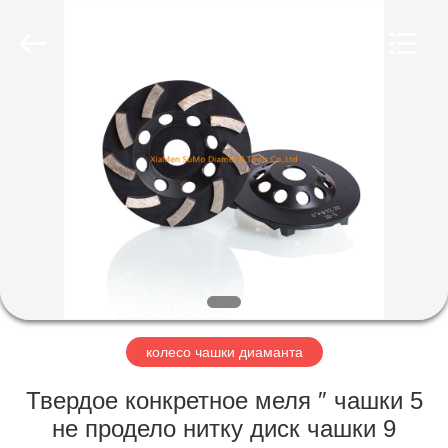
Tools
Co.,
Ltd.
All
Rights
Reserved.
Developed
by
ДОМ
ECER
ПРОДУКТЫ
НАСЧЕТ
НАС
ПУТЕШЕСТВИЕ
ФАБРИКИ
колесо чашки диаманта
Твердое конкретное меля ″ чашки 5
ПРОВЕРКА
не продело нитку диск чашки 9